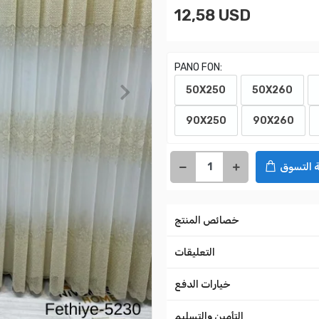
12,58 USD
PANO FON:
50X250
50X260
90X250
90X260
 التسوق
خصائص المنتج
التعليقات
خيارات الدفع
التأمين والتسليم