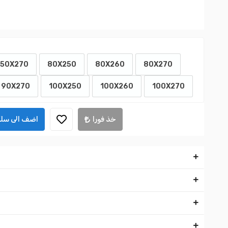
50X270
80X250
80X260
80X270
90X270
100X250
100X260
100X270
خذ فورا
اضف الى سلة