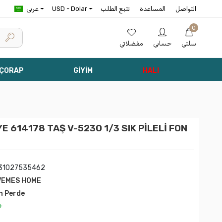
التواصل
المساعدة
تتبع الطلب
USD - Dolar
عربى
0
سلتي
حسابي
مفضلاتي
 ÇORAP
GİYİM
HALI
 614178 TAŞ V-5230 1/3 SIK PİLELİ FON
31027535462
VEMES HOME
n Perde
+