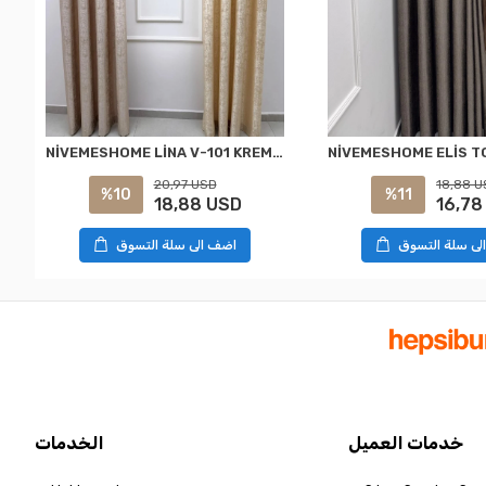
NİVEMESHOME LİNA V-101 KREM 1/3 PİLELİ FON PERDE
20,97 USD
18,88 U
%10
%11
18,88 USD
16,78
لى سلة التسوق
اضف الى سلة التسوق
خدمات العميل
الخدمات