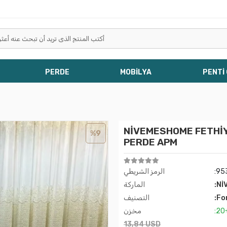
PERDE
MOBİLYA
PENTİ
NİVEMESHOME FETHİYE
%9
PERDE APM
:95
الرمز الشريطي
:Nİ
الماركة
:Fo
التصنيف
:20
مخزن
13,84 USD