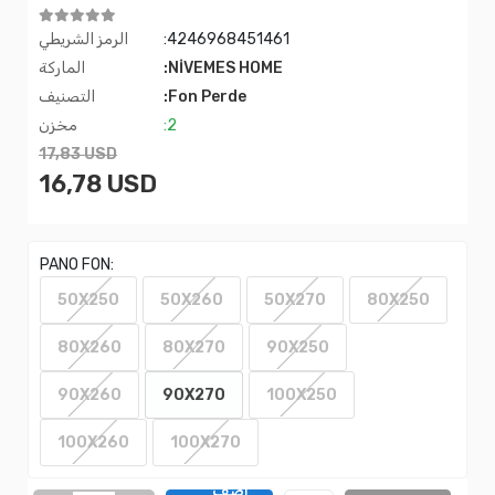
:4246968451461
الرمز الشريطي
:NİVEMES HOME
الماركة
:Fon Perde
التصنيف
:2
مخزن
17,83 USD
16,78 USD
PANO FON:
50X250
50X260
50X270
80X250
80X260
80X270
90X250
90X260
90X270
100X250
100X260
100X270
اضف