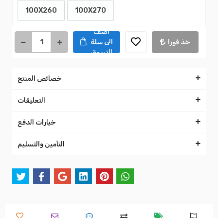
100X260
100X270
اضف
خذ فورا
الى سلة
التسوق
خصائص المنتج
التعليقات
خيارات الدفع
التأمين والتسليم