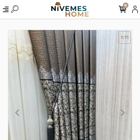
0
%11