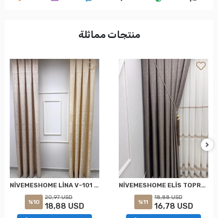
منتجات مماثلة
NİVEMESHOME LİNA V-101 KREM 1/3 PİLELİ FON PERDE
NİVEMESHOME ELİS TOPRAK FON PERDE 1/3 SIK PİLELİ PERDE APM
20,97 USD
18,88 USD
%10
%11
18,88 USD
16,78 USD