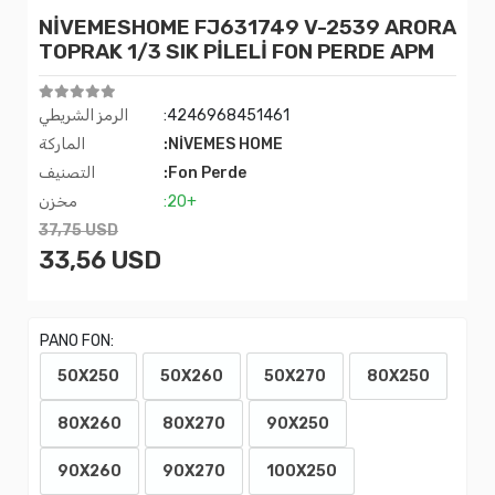
NİVEMESHOME FJ631749 V-2539 ARORA
TOPRAK 1/3 SIK PİLELİ FON PERDE APM
:4246968451461
الرمز الشريطي
:NİVEMES HOME
الماركة
:Fon Perde
التصنيف
:20+
مخزن
37,75 USD
33,56 USD
PANO FON:
50X250
50X260
50X270
80X250
80X260
80X270
90X250
90X260
90X270
100X250