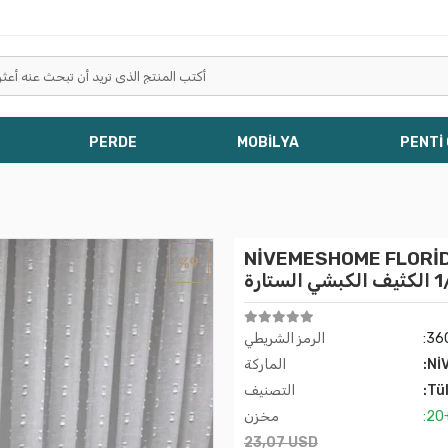
PERDE
MOBİLYA
PENTİ
NİVEM كتان اللون الرمادي بنمط بوهيمي
%9
:36
الرمز الشريطي
:Nİ
الماركة
:Tü
التصنيف
:20
مخزن
23,07 USD