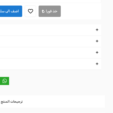
خذ فورا
اضف الى سلة
ترجيحات المنتج