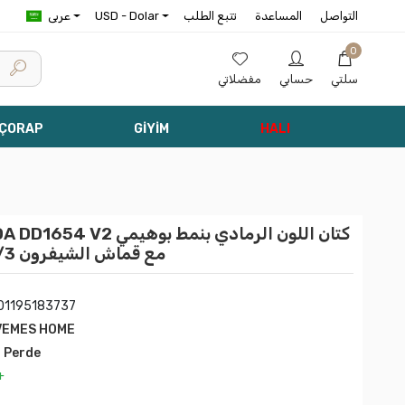
التواصل
المساعدة
تتبع الطلب
USD - Dolar
عربى
0
سلتي
حسابي
مفضلاتي
 ÇORAP
GİYİM
HALI
ESHOME FLORİDA DD1654 V2
مع قماش الشيفرون 1/3 الكثيف الكبشي الستارة
01195183737
VEMES HOME
l Perde
+