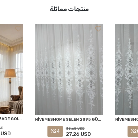
منتجات مماثلة
NİVEMESHOME EYLÜLZADE GOLD DETAY 1/3 PİLELİ TÜL PERDE APM
NİVEMESHOME SELEN 2895 GÜMÜŞ 1/2,5 PİLELİ TÜL PERDE APM
SD
35,65 USD
%24
%2
 USD
27,26 USD