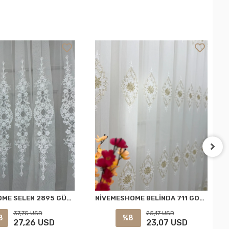
NİVEMESHOME SELEN 2895 GÜMÜŞ 1/3 PİLELİ TÜL PERDE APM
NİVEMESHOME BELİNDA 711 GOLD 1/2,5 PİLELİ TÜL PERDE APM
37,75 USD
25,17 USD
8
%8
27,26 USD
23,07 USD