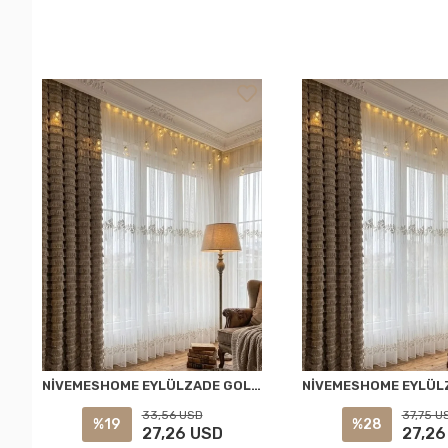
NİVEMESHOME EYLÜLZADE GOLD DETAY 1/2,5 PİLELİ TÜL PERDE APM
33,56 USD
37,75 U
%19
%28
27,26 USD
27,26