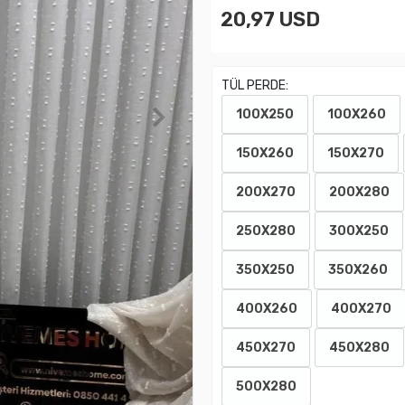
20,97 USD
TÜL PERDE:
100X250
100X260
150X260
150X270
200X270
200X280
250X280
300X250
350X250
350X260
400X260
400X270
450X270
450X280
500X280