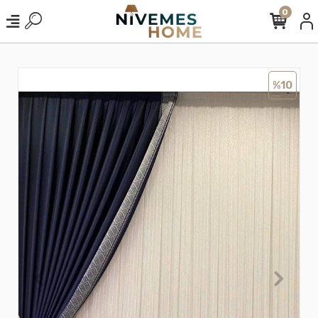
0
%10