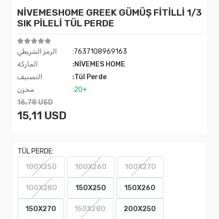
NİVEMESHOME GREEK GÜMÜŞ FİTİLLİ 1/3
SIK PİLELİ TÜL PERDE
:7637108969163
الرمز الشريطي
:NİVEMES HOME
الماركة
:Tül Perde
التصنيف
:20+
مخزن
16,78 USD
15,11 USD
TÜL PERDE:
100X250
100X260
100X270
100X280
150X250
150X260
150X270
150X280
200X250