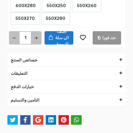
600X280
550X250
550X260
550X270
550X280
اضف
خذ فورا
الى سلة
التسوق
خصائص المنتج
التعليقات
خيارات الدفع
التأمين والتسليم