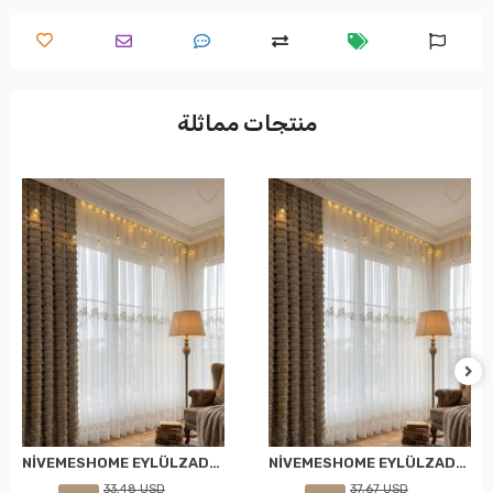
منتجات مماثلة
NİVEMESHOME EYLÜLZADE GOLD DETAY 1/2,5 PİLELİ TÜL PERDE APM
NİVEMESHOME EYLÜLZADE GOLD DETAY 1/3 PİLELİ TÜL PERDE APM
33,48 USD
37,67 USD