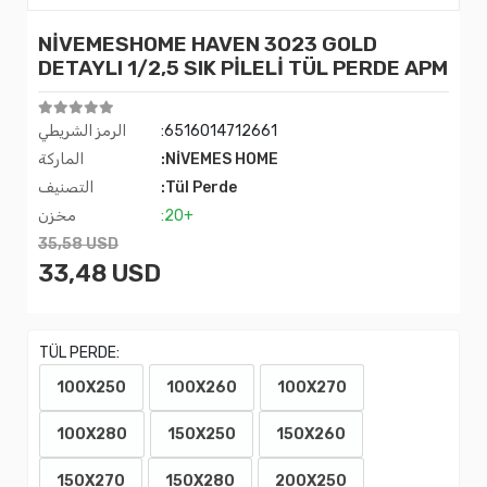
NİVEMESHOME HAVEN 3023 GOLD
DETAYLI 1/2,5 SIK PİLELİ TÜL PERDE APM
:6516014712661
الرمز الشريطي
:NİVEMES HOME
الماركة
:Tül Perde
التصنيف
:20+
مخزن
35,58 USD
33,48 USD
TÜL PERDE:
100X250
100X260
100X270
100X280
150X250
150X260
150X270
150X280
200X250