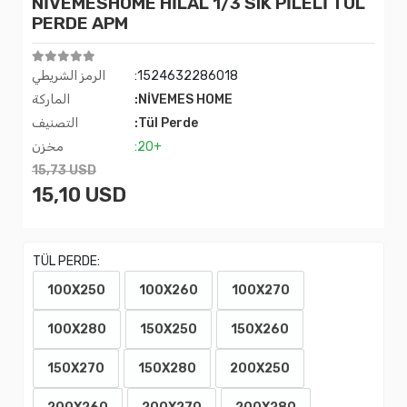
NİVEMESHOME HİLAL 1/3 SIK PİLELİ TÜL
PERDE APM
:1524632286018
الرمز الشريطي
:NİVEMES HOME
الماركة
:Tül Perde
التصنيف
:20+
مخزن
15,73 USD
15,10 USD
TÜL PERDE:
100X250
100X260
100X270
100X280
150X250
150X260
150X270
150X280
200X250