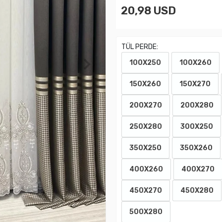
20,98 USD
TÜL PERDE:
100X250
100X260
150X260
150X270
200X270
200X280
250X280
300X250
350X250
350X260
400X260
400X270
450X270
450X280
500X280