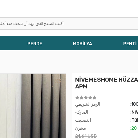
PERDE
MOBİLYA
PENTİ
NİVEMESHOME HÜZZAM 
%3
APM
:18
الرمز الشريطي
:Nİ
الماركة
:Tü
التصنيف
:20
مخزن
21,61 USD