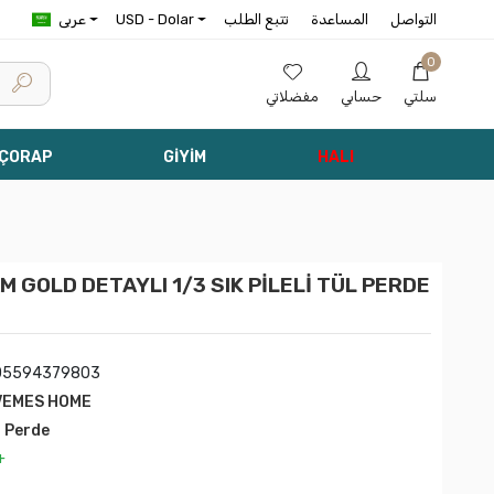
التواصل
المساعدة
تتبع الطلب
USD - Dolar
عربى
0
سلتي
حسابي
مفضلاتي
 ÇORAP
GİYİM
HALI
GOLD DETAYLI 1/3 SIK PİLELİ TÜL PERDE
05594379803
VEMES HOME
l Perde
+