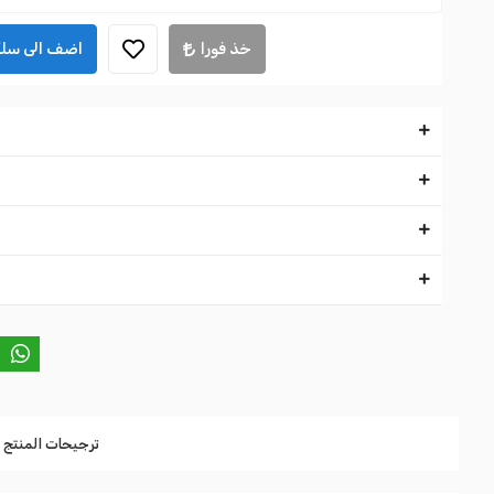
خذ فورا
اضف الى سلة
ترجيحات المنتج