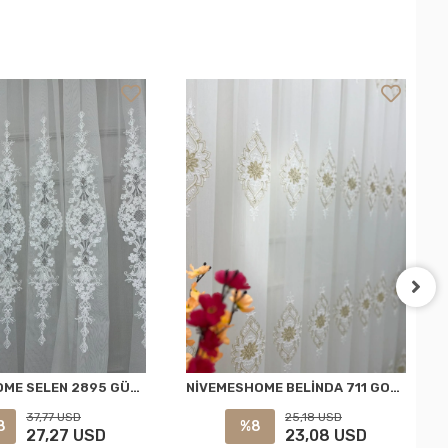
NİVEMESHOME SELEN 2895 GÜMÜŞ 1/3 PİLELİ TÜL PERDE APM
NİVEMESHOME BELİNDA 711 GOLD 1/2,5 PİLELİ TÜL PERDE APM
37,77 USD
25,18 USD
8
%8
27,27 USD
23,08 USD