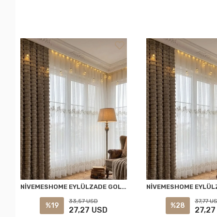
NİVEMESHOME EYLÜLZADE GOLD DETAY 1/2,5 PİLELİ TÜL PERDE APM
33,57 USD
37,77 U
%19
%28
27,27 USD
27,27