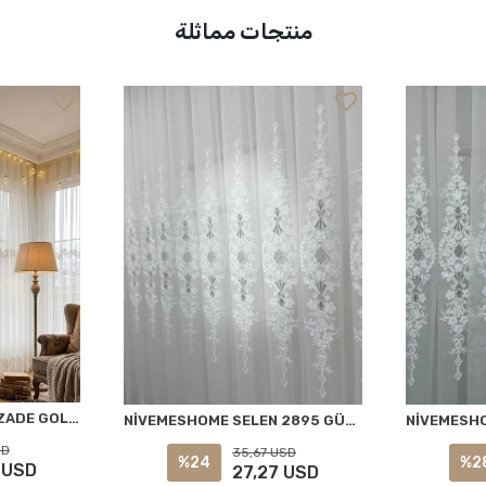
منتجات مماثلة
NİVEMESHOME EYLÜLZADE GOLD DETAY 1/3 PİLELİ TÜL PERDE APM
NİVEMESHOME SELEN 2895 GÜMÜŞ 1/2,5 PİLELİ TÜL PERDE APM
SD
35,67 USD
%24
%2
 USD
27,27 USD