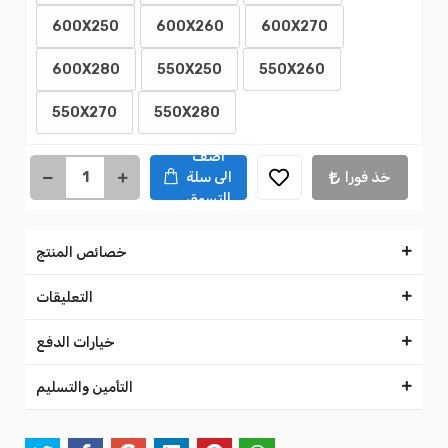
600X250
600X260
600X270
600X280
550X250
550X260
550X270
550X280
اضف
خذ فورا
الى سلة
التسوق
خصائص المنتج
التعليقات
خيارات الدفع
التأمين والتسليم