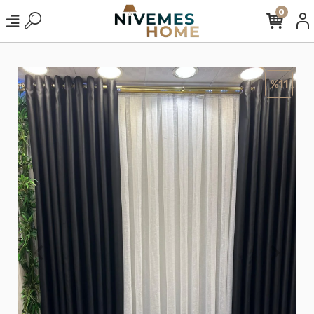
0
%11