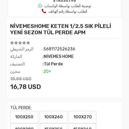
STK030796
توصية الطلب بواسطة الواتساب
الطلب بواسطة رقم الهاتف
NİVEMESHOME KETEN 1/2,5 SIK PİLELİ
YENİ SEZON TÜL PERDE APM
:5681172526236
الرمز الشريطي
:NİVEMES HOME
الماركة
:Tül Perde
التصنيف
:20+
مخزن
18,88 USD
16,78 USD
TÜL PERDE:
100X250
100X260
100X270