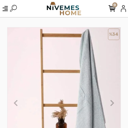
0
%34