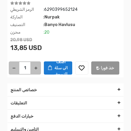
:6290399652124
الرمز الشريطي
:Nurpak
الماركة
:Banyo Havlusu
التصنيف
:20
مخزن
20,98 USD
13,85 USD
اضف
خذ فورا
الى سلة
التسوق
خصائص المنتج
التعليقات
خيارات الدفع
التأمين والتسليم