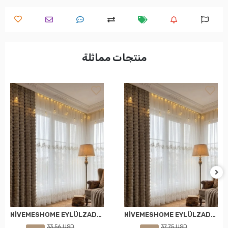
منتجات مماثلة
NİVEMESHOME EYLÜLZADE GOLD DETAY 1/2,5 PİLELİ TÜL PERDE APM
NİVEMESHOME EYLÜLZADE GOLD DETAY 1/3 PİLELİ TÜL PERDE APM
33,56 USD
37,75 USD