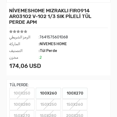
NİVEMESHOME MIZRAKLI FIR0914
AR03102 V-102 1/3 SIK PİLELİ TÜL
PERDE APM
:7641575601068
الرمز الشريطي
:NİVEMES HOME
الماركة
:Tül Perde
التصنيف
:2
مخزن
174,06 USD
TÜL PERDE:
100X250
100X260
100X270
100X280
150X250
150X260
150X270
150X280
200X250