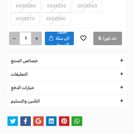
600X280
550X250
550X260
550X270
550X280
اضف
خذ فورا
الى سلة
التسوق
خصائص المنتج
التعليقات
خيارات الدفع
التأمين والتسليم