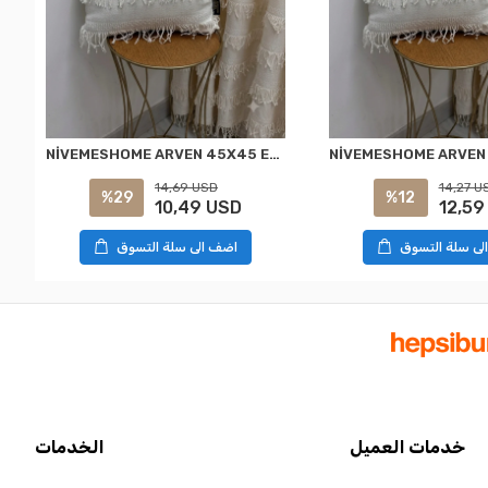
NİVEMESHOME ARVEN 45X45 EKRU KIRLENT KILIFI
14,69 USD
14,27 U
%29
%12
10,49 USD
12,59
لى سلة التسوق
اضف الى سلة التسوق
خدمات العميل
الخدمات