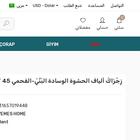
التواصل
المساعدة
تتبع الطلب
USD - Dolar
عربى
0
سلتي
حسابي
مفضلاتي
 ÇORAP
GİYİM
HALI
NET
31657019448
VEMES HOME
rlent