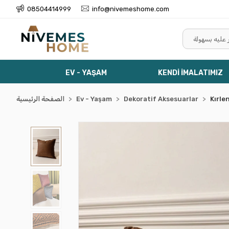
08504414999
info@nivemeshome.com
EV - YAŞAM
KENDİ İMALATIMIZ
Kırle
Dekoratif Aksesuarlar
Ev - Yaşam
الصفحة الرئيسية