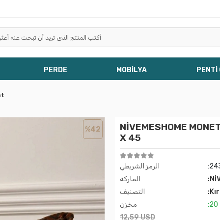
PERDE
MOBİLYA
PENTİ
nt
NİVEMESHOME MO زِجْزَاكُ ألياف الحشوة الوسادة البُنِّيّ-الفحمي 45
%42
X 45
:24
الرمز الشريطي
:Nİ
الماركة
:Kı
التصنيف
:20
مخزن
12,59 USD