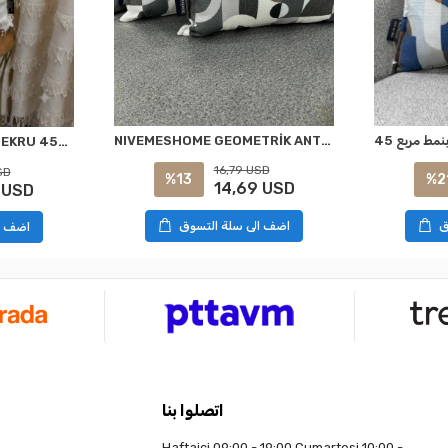
NIVEMESHOME GEOMETRİK ANTRASİT-YEŞİL DESENLİ 45X45 KIRLENT KILIFI
NİVEMESHOME ARVEN EKRU 45X45 DOLGULU KIRLENT KILIFI
16,79 USD
SD
%13
%2
14,69 USD
 USD
اضف الى سلة التسوق
ق
اضف ا
اتصلوا بنا
Haftaiçi 09:00 - 19:00 Cumartesi 10:00 -