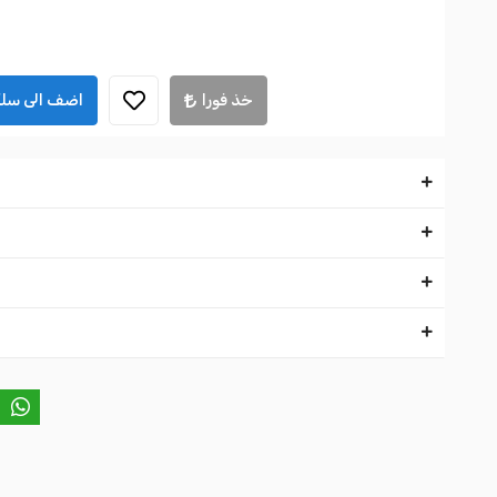
خذ فورا
اضف الى سلة