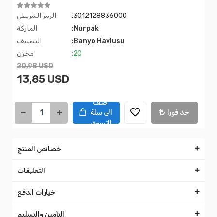
:3012128836000
الرمز الشريطي
:Nurpak
الماركة
:Banyo Havlusu
التصنيف
:20
مخزن
20,98 USD
13,85 USD
اضف
خذ فورا
الى سلة
التسوق
خصائص المنتج
التعليقات
خيارات الدفع
التأمين والتسليم