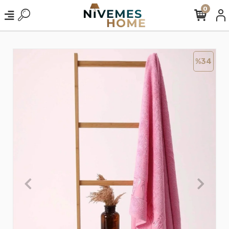
0
%34