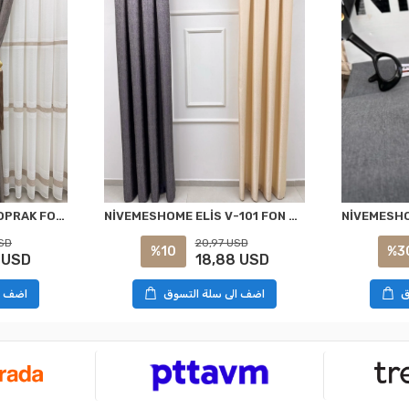
NİVEMESHOME ELİS TOPRAK FON PERDE 1/3 SIK PİLELİ PERDE APM
NİVEMESHOME ELİS V-101 FON PERDE 1/3 SIK PİLELİ PERDE APM
SD
20,97 USD
%10
%3
 USD
18,88 USD
ق
اضف الى سلة التسوق
اضف ا