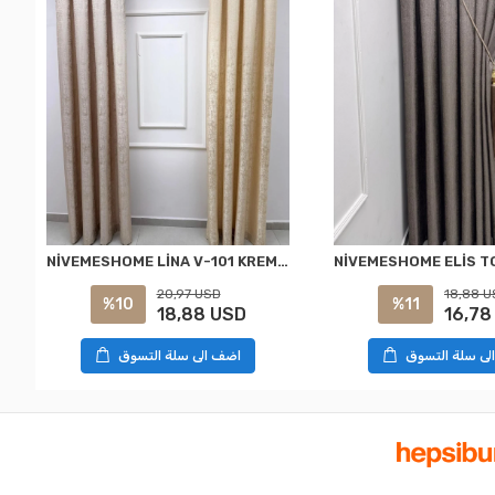
NİVEMESHOME LİNA V-101 KREM 1/3 PİLELİ FON PERDE
20,97 USD
18,88 U
%10
%11
18,88 USD
16,78
لى سلة التسوق
اضف الى سلة التسوق