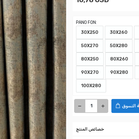
PANO FON:
30X250
30X260
50X270
50X280
80X250
80X260
90X270
90X280
100X280
 التسوق
خصائص المنتج