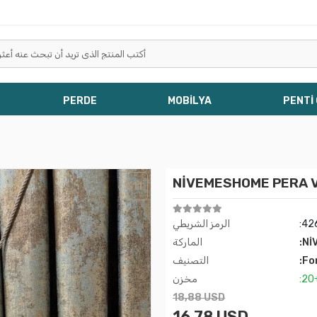
PERDE
MOBİLYA
PENTİ
NİVEMESHOME PERA V-
%11
:42
الرمز الشريطي
:Nİ
الماركة
:Fo
التصنيف
:20
مخزن
18,88 USD
16,78 USD