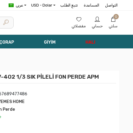
التواصل
المساعدة
تتبع الطلب
USD - Dolar
عربى
0
سلتي
حسابي
مفضلاتي
 ÇORAP
GİYİM
HALI
402 1/3 SIK PİLELİ FON PERDE APM
67689477486
VEMES HOME
n Perde
+