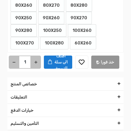
80X260
80X270
80X280
90X250
90X260
90X270
90X280
100X250
100X260
100X270
100X280
60X260
اضف
خذ فورا
الى سلة
التسوق
خصائص المنتج
التعليقات
خيارات الدفع
التأمين والتسليم