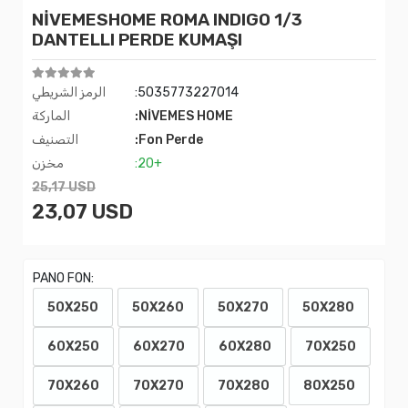
NİVEMESHOME ROMA INDIGO 1/3
DANTELLI PERDE KUMAŞI
:5035773227014
الرمز الشريطي
:NİVEMES HOME
الماركة
:Fon Perde
التصنيف
:20+
مخزن
25,17 USD
23,07 USD
PANO FON:
50X250
50X260
50X270
50X280
60X250
60X270
60X280
70X250
70X260
70X270
70X280
80X250