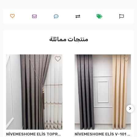
منتجات مماثلة
NİVEMESHOME ELİS TOPRAK FON PERDE 1/3 SIK PİLELİ PERDE APM
NİVEMESHOME ELİS V-101 FON PERDE 1/3 SIK PİLELİ PERDE APM