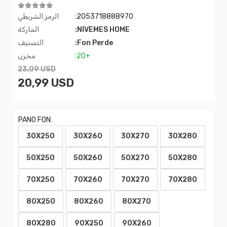
:2053718888970
الرمز الشريطي
:NİVEMES HOME
الماركة
:Fon Perde
التصنيف
:20+
مخزن
23,09 USD
20,99 USD
PANO FON:
30X250
30X260
30X270
30X280
50X250
50X260
50X270
50X280
70X250
70X260
70X270
70X280
80X250
80X260
80X270
80X280
90X250
90X260