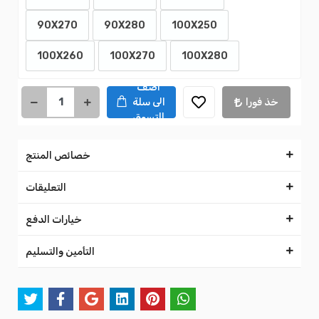
90X270
90X280
100X250
100X260
100X270
100X280
اضف
خذ فورا
الى سلة
التسوق
خصائص المنتج
التعليقات
خيارات الدفع
التأمين والتسليم