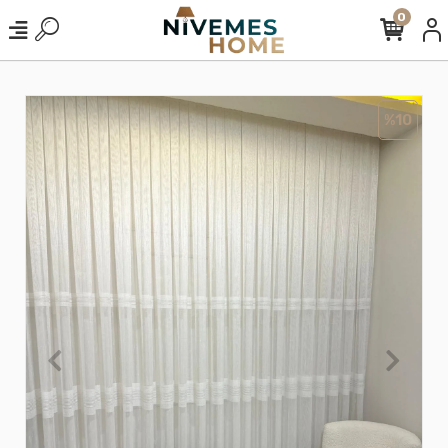
0
%10