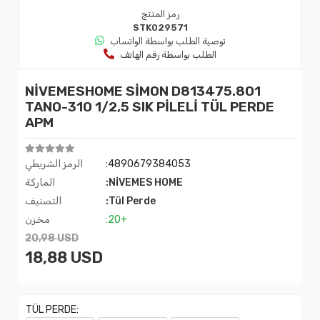
رمز المنتج
STK029571
توصية الطلب بواسطة الواتساب
الطلب بواسطة رقم الهاتف
NİVEMESHOME SİMON D813475.801
TANO-310 1/2,5 SIK PİLELİ TÜL PERDE
APM
:4890679384053
الرمز الشريطي
:NİVEMES HOME
الماركة
:Tül Perde
التصنيف
:20+
مخزن
20,98 USD
18,88 USD
TÜL PERDE: