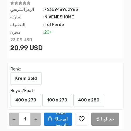
:7636948962983
الرمز الشريطي
:NİVEMESHOME
الماركة
:Tül Perde
التصنيف
:20+
مخزن
23,09 USD
20,99 USD
Renk:
Krem Gold
Boyut/Ebat:
400 x 270
100 x 270
400 x 280
اضف
خذ فورا
الى سلة
التسوق