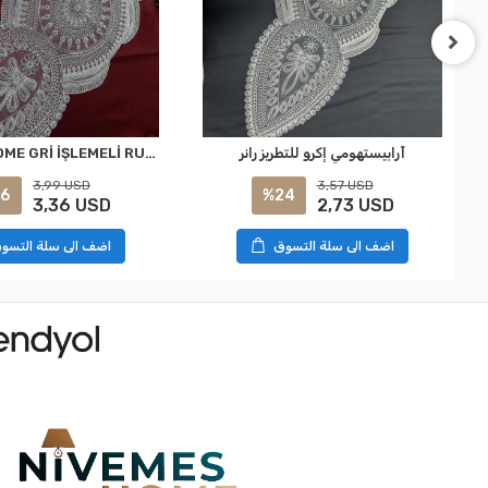
آرابيستهومي إكرو للتطريز رانر
NIVEMESHOME GRİ İŞLEMELİ RUNNER
3,99 USD
3,57 USD
6
%24
3,36 USD
2,73 USD
اضف الى سلة التسوق
اضف الى سلة التسو