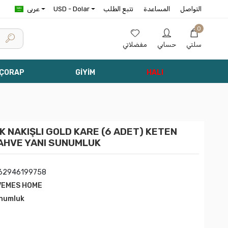
التواصل
المساعدة
تتبع الطلب
USD - Dolar
عربى
0
سلتي
حسابي
مفضلاتي
 ÇORAP
GİYİM
HALI
 NAKIŞLI GOLD KARE (6 ADET) KETEN
AHVE YANI SUNUMLUK
62946199758
VEMES HOME
numluk