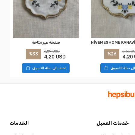
صفحة غير متاحة
5,66 U
6,29 USD
%26
%33
4,20
4,20 USD
لى سلة التسوق
اضف الى سلة التسوق
خدمات العميل
الخدمات