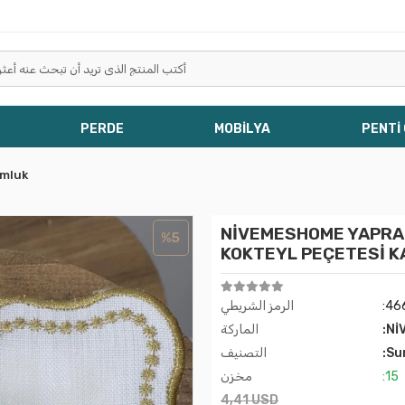
PERDE
MOBİLYA
PENTİ
mluk
NİVEMESHOME YAPRAK
%5
KOKTEYL PEÇETESİ K
:46
الرمز الشريطي
:Nİ
الماركة
:Su
التصنيف
:15
مخزن
4,41 USD