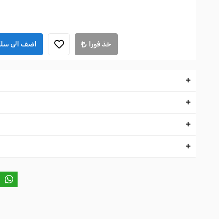
خذ فورا
اضف الى سلة