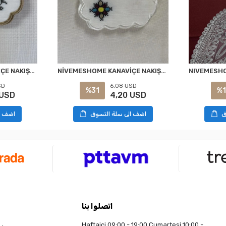
NİVEMESHOME KANAVİÇE NAKIŞLI SARI-MAVİ OVAL (6 ADET) KETEN KOKTEYL PEÇETESİ KAHVE YANI SUNUMLUK
NİVEMESHOME KANAVİÇE NAKIŞLI KARE (6 ADET) KETEN KOKTEYL PEÇETESİ KAHVE YANI SUNUMLUK
SD
6,08 USD
%31
%1
 USD
4,20 USD
ق
اضف الى سلة التسوق
اضف ا
اتصلوا بنا
Haftaiçi 09:00 - 19:00 Cumartesi 10:00 -