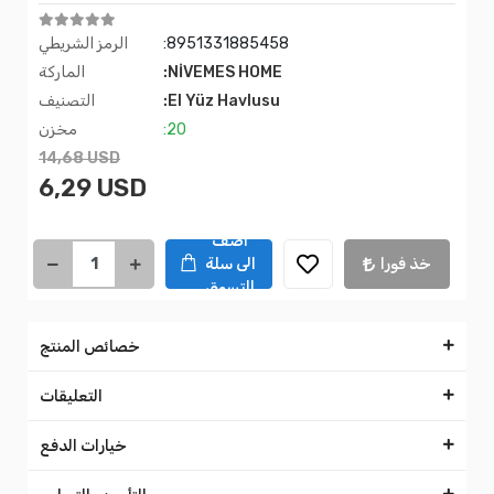
:8951331885458
الرمز الشريطي
:NİVEMES HOME
الماركة
:El Yüz Havlusu
التصنيف
:20
مخزن
14,68 USD
6,29 USD
اضف
خذ فورا
الى سلة
التسوق
خصائص المنتج
التعليقات
خيارات الدفع