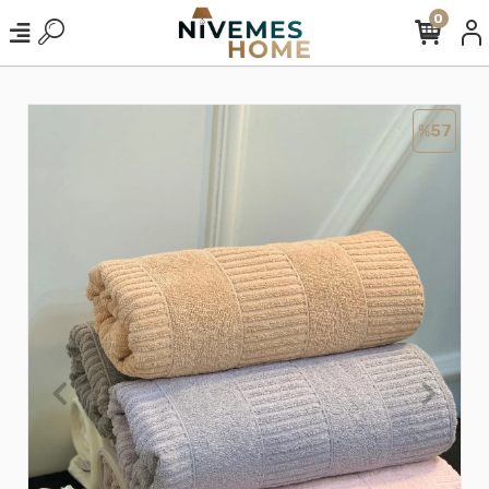
0
%57