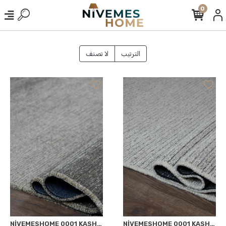
0
الترتيب
لا تصنف
NİVEMESHOME 0001 KASHE LOFT 200X290 HALI GRİ
NİVEMESHOME 0001 KASHE LOFT 200X290 HALI KREM