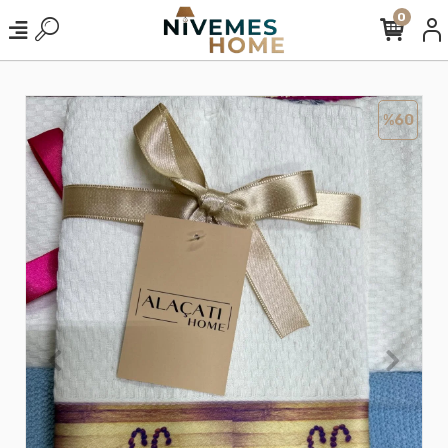
0
%60