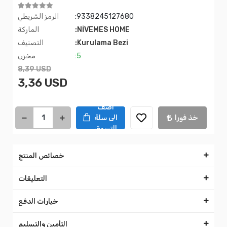
:9338245127680
الرمز الشريطي
:NİVEMES HOME
الماركة
:Kurulama Bezi
التصنيف
:5
مخزن
8,39 USD
3,36 USD
اضف
خذ فورا
الى سلة
التسوق
خصائص المنتج
التعليقات
خيارات الدفع
التأمين والتسليم