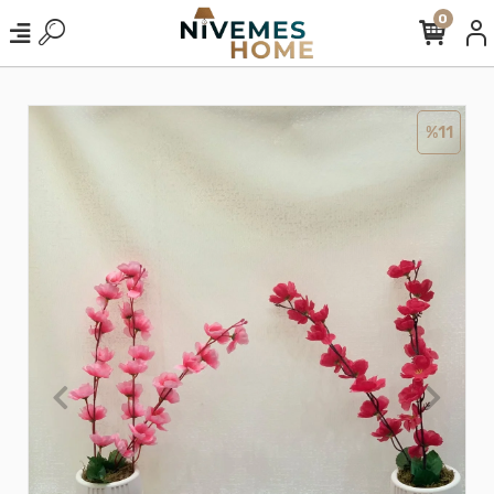
0
%11