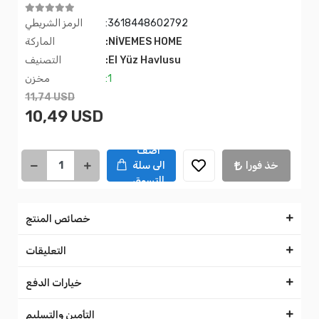
:3618448602792
الرمز الشريطي
:NİVEMES HOME
الماركة
:El Yüz Havlusu
التصنيف
:1
مخزن
11,74 USD
10,49 USD
اضف
خذ فورا
الى سلة
التسوق
خصائص المنتج
التعليقات
خيارات الدفع
التأمين والتسليم