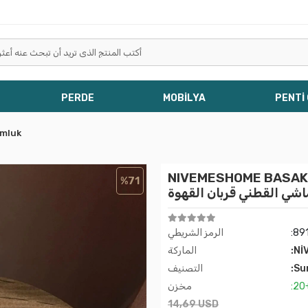
PERDE
MOBİLYA
PENTİ
mluk
NIVEMESHOM الذهب الذهبي SQUARE (6 قطع)
%71
شي القطني قربان القهوة
:89
الرمز الشريطي
:Nİ
الماركة
:Su
التصنيف
:20
مخزن
14,69 USD