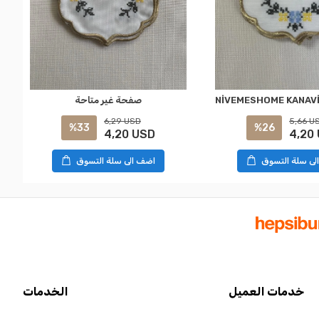
صفحة غير متاحة
5,66 U
6,29 USD
%26
%33
4,20
4,20 USD
لى سلة التسوق
اضف الى سلة التسوق
خدمات العميل
الخدمات