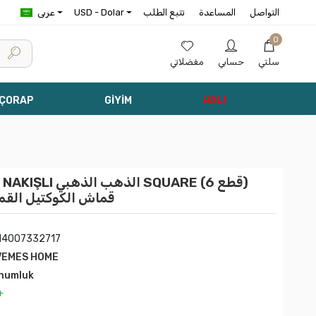
التواصل
المساعدة
تتبع الطلب
USD - Dolar
عربى
0
سلتي
حسابي
مفضلاتي
 ÇORAP
GİYİM
HALI
E BASAK NAKIŞLI
قماش الكوكتيل القما
14007332717
VEMES HOME
numluk
+