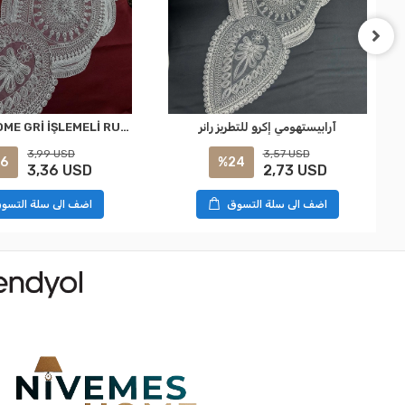
آرابيستهومي إكرو للتطريز رانر
NIVEMESHOME GRİ İŞLEMELİ RUNNER
3,99 USD
3,57 USD
6
%24
3,36 USD
2,73 USD
اضف الى سلة التسوق
اضف الى سلة التسو