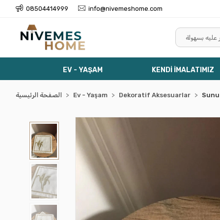
08504414999
info@nivemeshome.com
EV - YAŞAM
KENDİ İMALATIMIZ
Sunu
Dekoratif Aksesuarlar
Ev - Yaşam
الصفحة الرئيسية