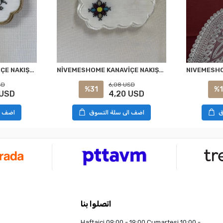
NİVEMESHOME KANAVİÇE NAKIŞLI SARI-MAVİ OVAL (6 ADET) KETEN KOKTEYL PEÇETESİ KAHVE YANI SUNUMLUK
NİVEMESHOME KANAVİÇE NAKIŞLI KARE (6 ADET) KETEN KOKTEYL PEÇETESİ KAHVE YANI SUNUMLUK
SD
6,08 USD
%31
%1
 USD
4,20 USD
ق
اضف الى سلة التسوق
اضف ا
اتصلوا بنا
Haftaiçi 09:00 - 19:00 Cumartesi 10:00 -