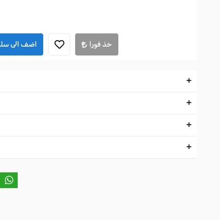
خذ فورا
اضف الى سلة