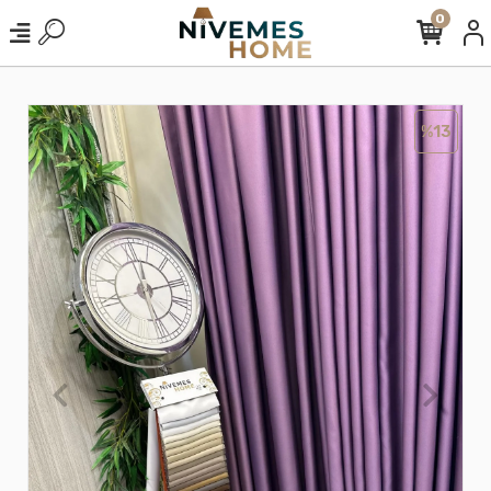
0
%13