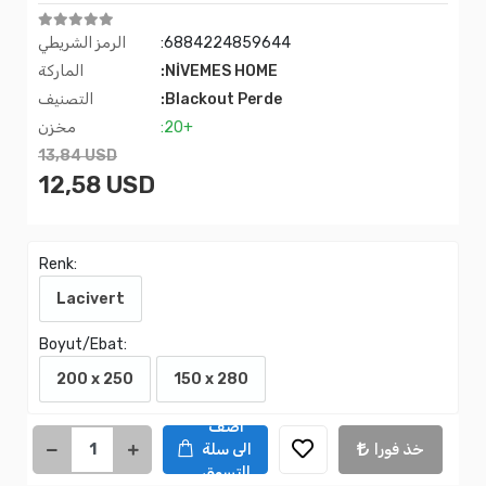
:6884224859644
الرمز الشريطي
:NİVEMES HOME
الماركة
:Blackout Perde
التصنيف
:20+
مخزن
13,84 USD
12,58 USD
Renk:
Lacivert
Boyut/Ebat:
200 x 250
150 x 280
اضف
خذ فورا
الى سلة
التسوق