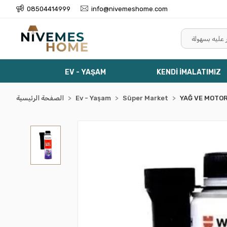
08504414999
info@nivemeshome.com
EV - YAŞAM
KENDİ İMALATIMIZ
YAĞ VE MOTOR
Süper Market
Ev - Yaşam
الصفحة الرئيسية