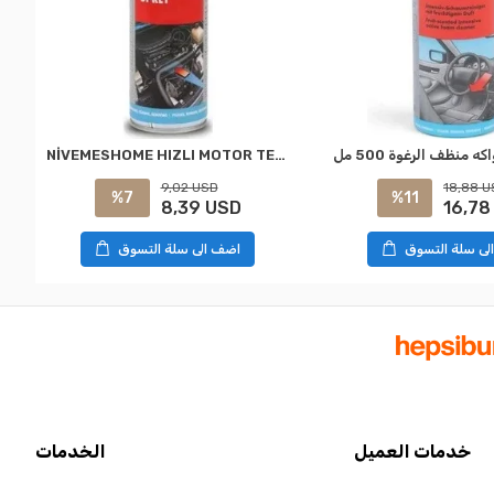
NİVEMESHOME HIZLI MOTOR TEMİZLEME SPREY 500 ML SK:0890230500028 WÜRTH
9,02 USD
18,88 U
%7
%11
8,39 USD
16,78
لى سلة التسوق
اضف الى سلة التسوق
خدمات العميل
الخدمات