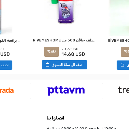
NİVEMESHOME بنزين نظام الوقود ومنظف حاقن 300 مل SK: 5861101300028 WÜRTH
نيفيميشومي أكتيف فوّاح برائحة الفواكه منظف الرغوة 500 مل SK: 0893472028 WÜRTH
20,97 USD
SD
%30
%
14,68 USD
 USD
اضف الى سلة التسوق
ق
اضف ا
اتصلوا بنا
Haftaiçi 09:00 - 19:00 Cumartesi 10:00 -