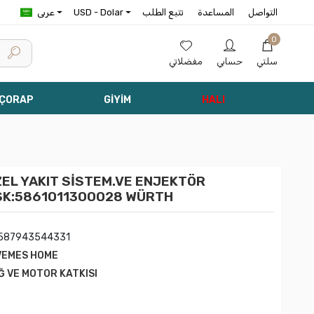
التواصل
المساعدة
تتبع الطلب
USD - Dolar
عربى
0
سلتي
حسابي
مفضلاتي
 ÇORAP
GİYİM
HALI
EL YAKIT SİSTEM.VE ENJEKTÖR
 SK:5861011300028 WÜRTH
587943544331
VEMES HOME
Ğ VE MOTOR KATKISI