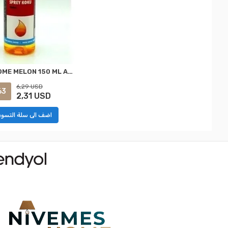
NİVEMESHOME MELON 150 ML ARAÇ KOKUSU SK:0893139216028 24 WÜRTH
6,29 USD
63
2,31 USD
اضف الى سلة التسو