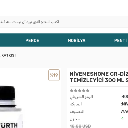
PERDE
MOBİLYA
PENTİ
 KATKISI
NİVEMESHOME CR-DİZ
%19
TEMİZLEYİCİ 300 ML
:40
الرمز الشريطي
:Nİ
الماركة
:YA
التصنيف
:1
مخزن
18,88 USD