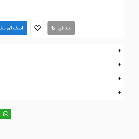
خذ فورا
اضف الى سلة