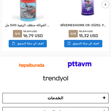
NİVEMESHOME CR-DİZEL YAKIT SİSTEM.VE ENJEKTÖR TEMİZLEYİCİ 300 ML SK:5861011300028 WÜRTH
نيفيميشومي أكتيف فوّاح برائحة الفواكه منظف الرغوة 500 مل SK: 0893472028 WÜRTH
18,89 USD
18,89 USD
%19
%11
15,32 USD
16,79 USD
اضف الى سلة التسوق
اضف الى سلة التسوق
الخدمات