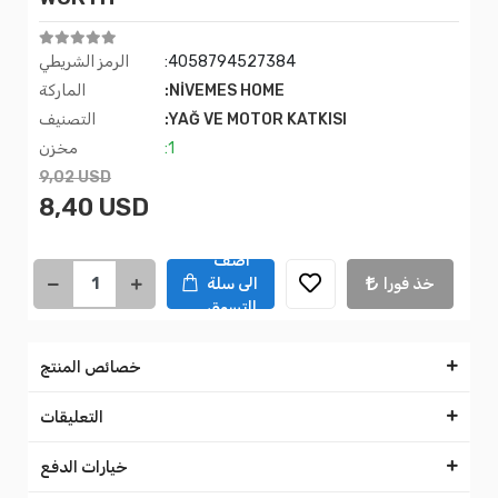
:4058794527384
الرمز الشريطي
:NİVEMES HOME
الماركة
:YAĞ VE MOTOR KATKISI
التصنيف
:1
مخزن
9,02 USD
8,40 USD
اضف
خذ فورا
الى سلة
التسوق
خصائص المنتج
التعليقات
خيارات الدفع